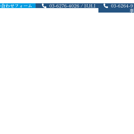
い合わせフォーム
03-6276-4026 / N.H.I
03-6264-
事